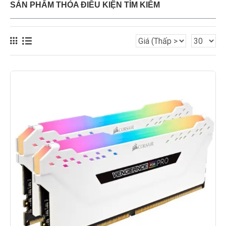
SẢN PHẨM THỎA ĐIỀU KIỆN TÌM KIẾM