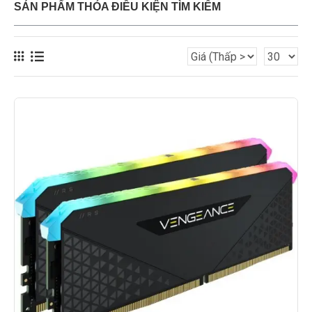
SẢN PHẨM THỎA ĐIỀU KIỆN TÌM KIẾM