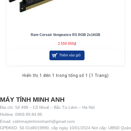
Ram Corsair Vengeance RS RGB 2x16GB
2.550.000₫
Thêm vào giỏ
Hiển thị 1 đến 1 trong tổng số 1 (1 Trang)
MÁY TÍNH MINH ANH
Địa chỉ: Số 498 – Cổ Nhuế – Bắc Từ Liêm – Hà Nội
Hotline: 0969.89.84.86
Email: cskhmaytinhminhanh@gmail.com
GPĐKKD: Số 01d8019990, cấp ngày 10/01/2024 Nơi cấp: UBND Quận