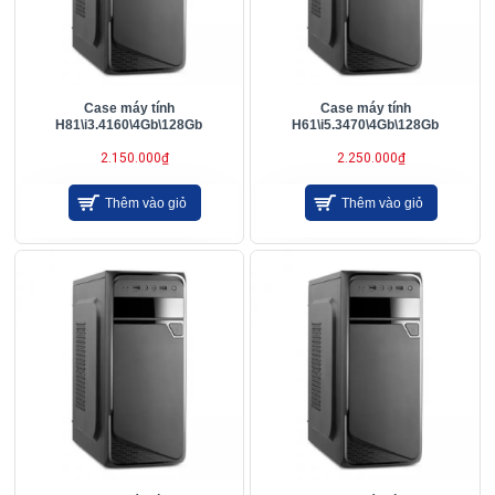
Case máy tính
Case máy tính
H81\i3.4160\4Gb\128Gb
H61\i5.3470\4Gb\128Gb
2.150.000₫
2.250.000₫
Thêm vào giỏ
Thêm vào giỏ