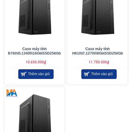
Case máy tính
Case máy tính
B760\i5.13400\16Gb\SSD256Gb
H610\i7.12700\8Gb\SSD256Gb
10.650.000₫
11.750.000₫
Thêm vào giỏ
Thêm vào giỏ