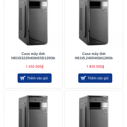
Case máy tính
Case máy tính
H81\G3220\4Gb\SSD120Gb
H61\i5.2400\4Gb\128Gb
1.650.000₫
1.850.000₫
Thêm vào giỏ
Thêm vào giỏ