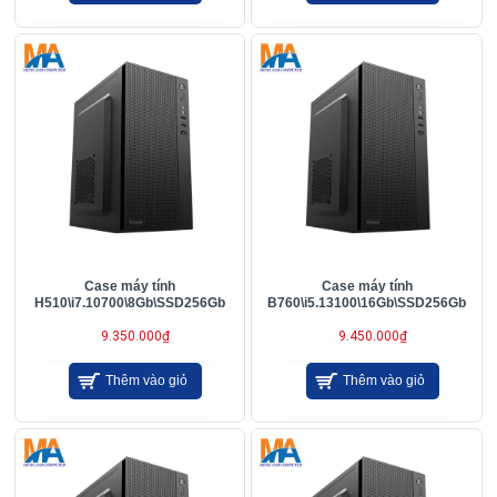
Case máy tính
Case máy tính
H510\i7.10700\8Gb\SSD256Gb
B760\i5.13100\16Gb\SSD256Gb
9.350.000₫
9.450.000₫
Thêm vào giỏ
Thêm vào giỏ