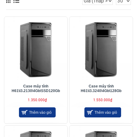
Case máy tính
Case máy tính
H61\i3.2130\4Gb\SSD120Gb
H61\i3.3240\4Gb\128Gb
1.350.000₫
1.550.000₫
Thêm vào giỏ
Thêm vào giỏ