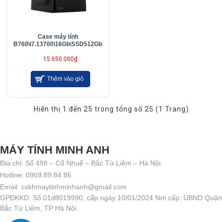
Case máy tính
B760\i7.13700\16Gb\SSD512Gb
15.650.000₫
Thêm vào giỏ
Hiển thị 1 đến 25 trong tổng số 25 (1 Trang)
MÁY TÍNH MINH ANH
Địa chỉ: Số 498 – Cổ Nhuế – Bắc Từ Liêm – Hà Nội
Hotline: 0969.89.84.86
Email: cskhmaytinhminhanh@gmail.com
GPĐKKD: Số 01d8019990, cấp ngày 10/01/2024 Nơi cấp: UBND Quận
Bắc Từ Liêm, TP Hà Nội.