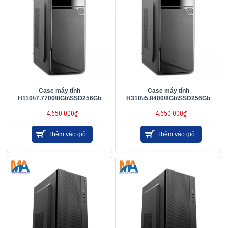
Case máy tính
Case máy tính
H110\i7.7700\8Gb\SSD256Gb
H310\i5.8400\8Gb\SSD256Gb
4.650.000₫
4.650.000₫
Thêm vào giỏ
Thêm vào giỏ