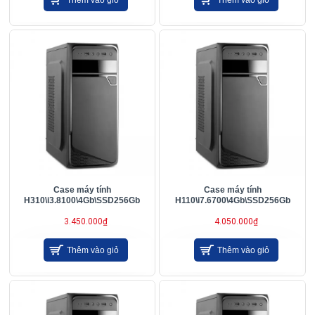
Case máy tính
Case máy tính
H310\i3.8100\4Gb\SSD256Gb
H110\i7.6700\4Gb\SSD256Gb
3.450.000₫
4.050.000₫
Thêm vào giỏ
Thêm vào giỏ