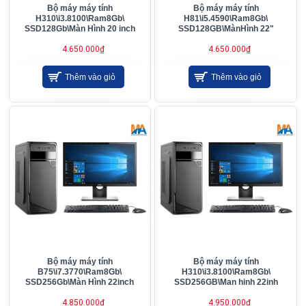
Bộ máy máy tính
Bộ máy máy tính
H310\i3.8100\Ram8Gb\
H81\i5.4590\Ram8Gb\
SSD128Gb\Màn Hình 20 inch
SSD128GB\MànHình 22"
4.650.000₫
4.650.000₫
Thêm vào giỏ
Thêm vào giỏ
Bộ máy máy tính
Bộ máy máy tính
B75\i7.3770\Ram8Gb\
H310\i3.8100\Ram8Gb\
SSD256Gb\Màn Hình 22inch
SSD256GB\Man hinh 22inh
4.850.000₫
4.950.000₫