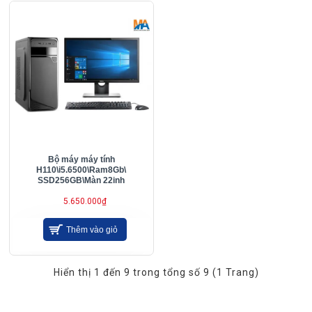
Bộ máy máy tính
H110\i5.6500\Ram8Gb\
SSD256GB\Màn 22inh
5.650.000₫
Thêm vào giỏ
Hiển thị 1 đến 9 trong tổng số 9 (1 Trang)