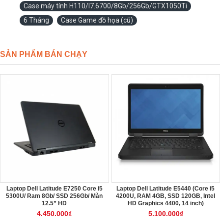
Case máy tính H110/I7.6700/8Gb/256Gb/GTX1050Ti
6 Tháng
Case Game đồ họa (cũ)
SẢN PHẨM BÁN CHẠY
Laptop Dell Latitude E7250 Core i5
Laptop Dell Latitude E5440 (Core i5
5300U/ Ram 8Gb/ SSD 256Gb/ Màn
4200U, RAM 4GB, SSD 120GB, Intel
12.5” HD
HD Graphics 4400, 14 inch)
4.450.000₫
5.100.000₫