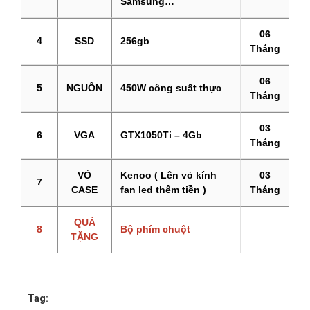
Samsung…
06
4
SSD
256gb
Tháng
06
5
NGUỒN
450W công suất thực
Tháng
03
6
VGA
GTX1050Ti – 4Gb
Tháng
VỎ
Kenoo ( Lên vỏ kính
03
7
CASE
fan led thêm tiền )
Tháng
QUÀ
8
Bộ phím chuột
TẶNG
Tag: