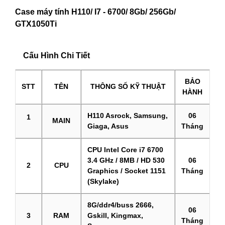
Case máy tính H110/ I7 - 6700/ 8Gb/ 256Gb/
GTX1050Ti
Cấu Hình Chi Tiết
BẢO
STT
TÊN
THÔNG SỐ KỸ THUẬT
HÀNH
H110 Asrock, Samsung,
06
1
MAIN
Giaga, Asus
Tháng
CPU Intel Core i7 6700
3.4 GHz / 8MB / HD 530
06
2
CPU
Graphics / Socket 1151
Tháng
(Skylake)
8G/ddr4/buss 2666,
06
3
RAM
Gskill, Kingmax,
Tháng