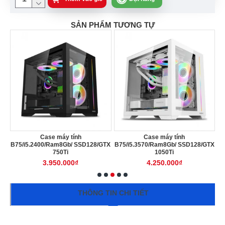
SẢN PHẨM TƯƠNG TỰ
Case máy tính
Case máy tính
GT
B75/i5.2400/Ram8Gb/ SSD128/GTX
B75/i5.3570/Ram8Gb/ SSD128/GTX
B75
750Ti
1050Ti
3.950.000₫
4.250.000₫
THÔNG TIN CHI TIẾT