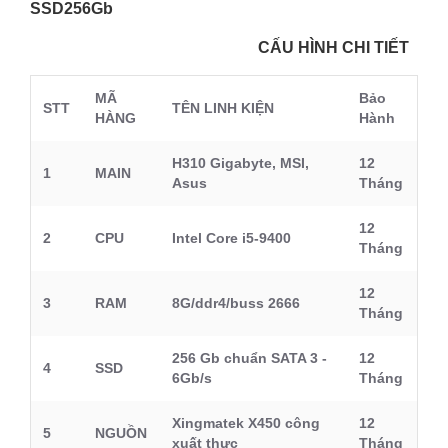
SSD256Gb
CẤU HÌNH CHI TIẾT
MÃ
Bảo
STT
TÊN LINH KIỆN
HÀNG
Hành
H310 Gigabyte, MSI,
12
1
MAIN
Asus
Tháng
12
2
CPU
Intel Core i5-9400
Tháng
12
3
RAM
8G/ddr4/buss 2666
Tháng
256 Gb chuẩn SATA 3 -
12
4
SSD
6Gb/s
Tháng
Xingmatek X450 công
12
5
NGUỒN
xuất thực
Tháng