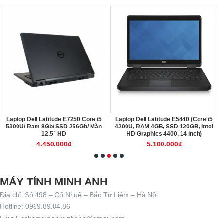
Laptop Dell Latitude E7250 Core i5
Laptop Dell Latitude E5440 (Core i5
5300U/ Ram 8Gb/ SSD 256Gb/ Màn
4200U, RAM 4GB, SSD 120GB, Intel
12.5” HD
HD Graphics 4400, 14 inch)
4.450.000₫
5.100.000₫
MÁY TÍNH MINH ANH
Địa chỉ: Số 498 – Cổ Nhuế – Bắc Từ Liêm – Hà Nội
Hotline: 0969.89.84.86