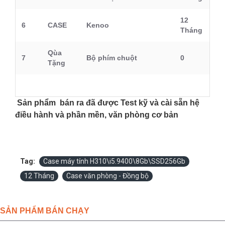
12
6
CASE
Kenoo
Tháng
Qùa
7
Bộ phím chuột
0
Tặng
Sản phẩm bán ra đã được Test kỹ và cài sẵn hệ
điều hành và phần mền, văn phòng cơ bản
Tag:
Case máy tính H310\i5.9400\8Gb\SSD256Gb
12 Tháng
Case văn phòng - Đồng bộ
SẢN PHẨM BÁN CHẠY