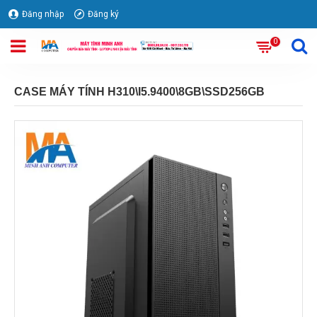
Đăng nhập
Đăng ký
0
CASE MÁY TÍNH H310\I5.9400\8GB\SSD256GB