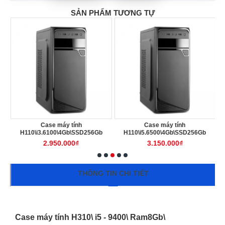
SẢN PHẨM TƯƠNG TỰ
Case máy tính
Case máy tính
b
H110\i3.6100\4Gb\SSD256Gb
H110\i5.6500\4Gb\SSD256Gb
2.950.000₫
3.150.000₫
THÔNG TIN CHI TIẾT
Case máy tính H310\ i5 - 9400\ Ram8Gb\