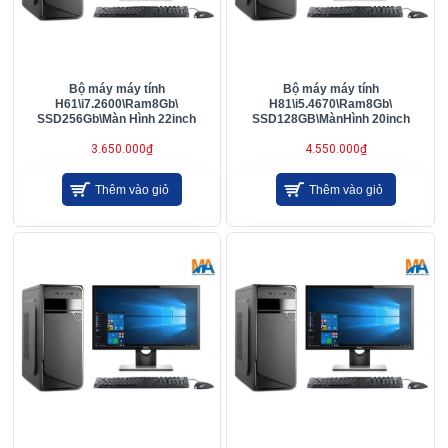
Bộ máy máy tính
Bộ máy máy tính
H61\i7.2600\Ram8Gb\
H81\i5.4670\Ram8Gb\
SSD256Gb\Màn Hình 22inch
SSD128GB\MànHình 20inch
3.650.000₫
4.550.000₫
Thêm vào giỏ
Thêm vào giỏ