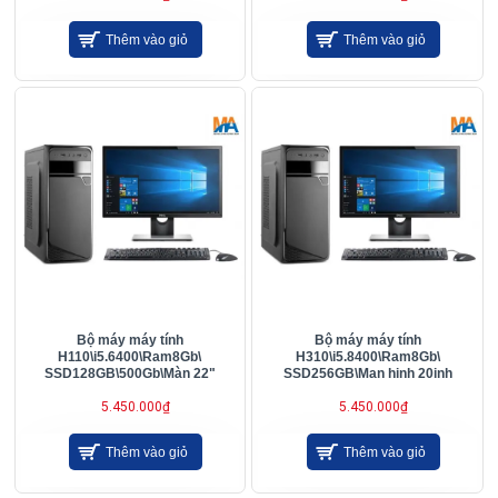
Thêm vào giỏ
Thêm vào giỏ
Bộ máy máy tính
Bộ máy máy tính
H110\i5.6400\Ram8Gb\
H310\i5.8400\Ram8Gb\
SSD128GB\500Gb\Màn 22"
SSD256GB\Man hinh 20inh
5.450.000₫
5.450.000₫
Thêm vào giỏ
Thêm vào giỏ