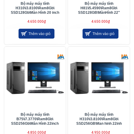
Bộ máy máy tính
Bộ máy máy tính
H310\i3.8100\Ram8Gb\
H81\i5.4590\Ram8Gb\
SSD128Gb\Màn Hình 20 inch
SSD128GB\MànHình 22"
4.650.000₫
4.650.000₫
Thêm vào giỏ
Thêm vào giỏ
Bộ máy máy tính
Bộ máy máy tính
B75\i7.3770\Ram8Gb\
H310\i3.8100\Ram8Gb\
SSD256Gb\Màn Hình 22inch
SSD256GB\Man hinh 22inh
4.850.000₫
4.950.000₫