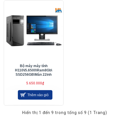
Bộ máy máy tính
H110\i5.6500\Ram8Gb\
SSD256GB\Màn 22inh
5.650.000₫
Thêm vào giỏ
Hiển thị 1 đến 9 trong tổng số 9 (1 Trang)