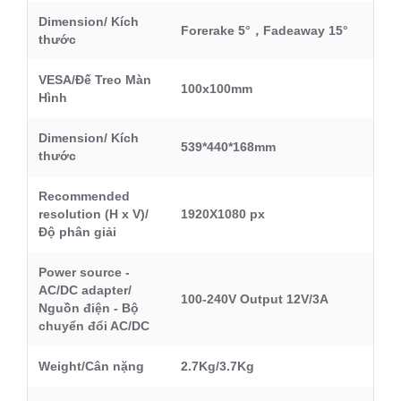
Dimension/ Kích
Forerake 5°，Fadeaway 15°
thước
VESA/Đế Treo Màn
100x100mm
Hình
Dimension/ Kích
539*440*168mm
thước
Recommended
resolution (H x V)/
1920X1080 px
Độ phân giải
Power source -
AC/DC adapter/
100-240V Output 12V/3A
Nguồn điện - Bộ
chuyển đổi AC/DC
Weight/Cân nặng
2.7Kg/3.7Kg