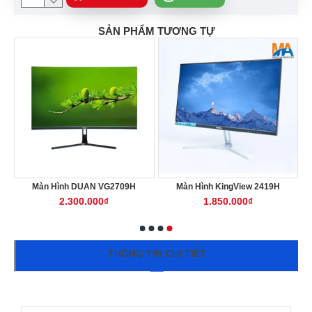
SẢN PHẨM TƯƠNG TỰ
Màn Hình DUAN VG2709H
Màn Hình KingView 2419H
M
2.300.000₫
1.850.000₫
THÔNG TIN CHI TIẾT