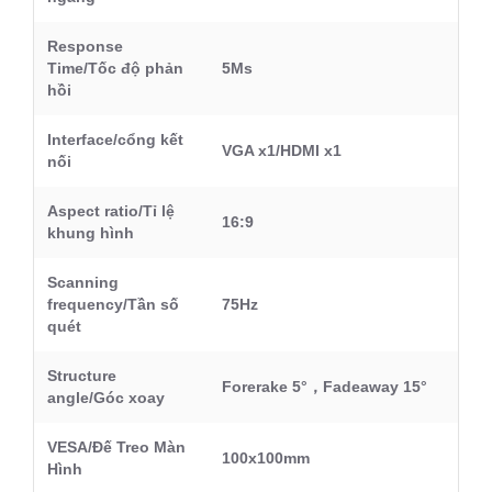
Response
Time/Tốc độ phản
5Ms
hồi
Interface/cổng kết
VGA x1/HDMI x1
nối
Aspect ratio/Tỉ lệ
16:9
khung hình
Scanning
frequency/Tần số
75Hz
quét
Structure
Forerake 5°，Fadeaway 15°
angle/Góc xoay
VESA/Đế Treo Màn
100x100mm
Hình