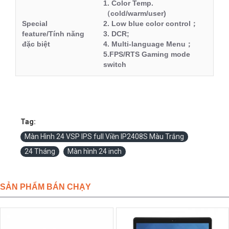
1. Color Temp.
（cold/warm/user)
Special
2. Low blue color control；
feature/Tính năng
3. DCR;
đặc biệt
4. Multi-language Menu；
5.FPS/RTS Gaming mode
switch
Tag:
Màn Hình 24 VSP IPS full Viền IP2408S Màu Trắng
24 Tháng
Màn hình 24 inch
SẢN PHẨM BÁN CHẠY