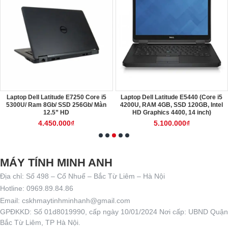
Laptop Dell Latitude E7250 Core i5
Laptop Dell Latitude E5440 (Core i5
5300U/ Ram 8Gb/ SSD 256Gb/ Màn
4200U, RAM 4GB, SSD 120GB, Intel
12.5” HD
HD Graphics 4400, 14 inch)
4.450.000₫
5.100.000₫
MÁY TÍNH MINH ANH
Địa chỉ: Số 498 – Cổ Nhuế – Bắc Từ Liêm – Hà Nội
Hotline: 0969.89.84.86
Email: cskhmaytinhminhanh@gmail.com
GPĐKKD: Số 01d8019990, cấp ngày 10/01/2024 Nơi cấp: UBND Quận
Bắc Từ Liêm, TP Hà Nội.