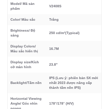
Model/ Mã sản
V2408S
phẩm
Color/ Màu sắc
Trắng
Brightness/ Độ
250 cd/m²(Typical)
sáng
Display Colors/
16.7M
Màu sắc hiển thị
Display size/Kích
23.8"
cỡ màn hình
IPS (Lưu ý: phiên bản SX mới
Backlight/Tấm nền
nhất 2023 được nâng cấp
thành tấm nền IPS)
Horizontal Viewing
Angle/ Góc nhìn
178°/178° (H/V)
ngang