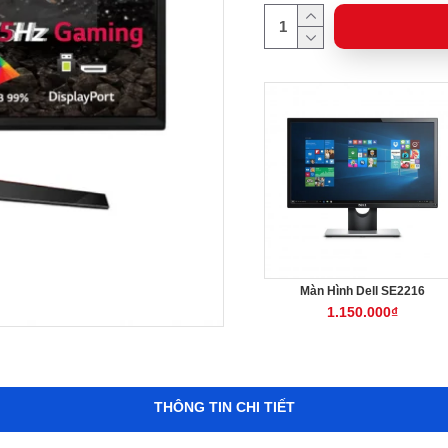
S2340L
Màn Hình Dell SE2216
LG Màn hình LED LG 22M47
₫
1.150.000₫
1.050.000₫
THÔNG TIN CHI TIẾT