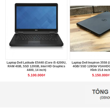
Bộ máy máy tính H110\i7.6700\Ram8Gb\
Nguồn Xigmatek II X650 Chuẩn 
SSD256GB\Man hinh 20inh
850.000₫
5.650.000₫