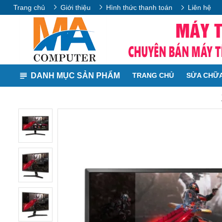
Trang chủ
Giới thiệu
Hình thức thanh toán
Liên hệ
DANH MỤC SẢN PHẨM
TRANG CHỦ
SỬA CHỮA