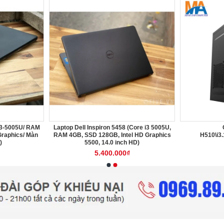
80 Plus
Màn hình samsung 24f350
MSI GTX 1050t
1.450.000₫
1.8