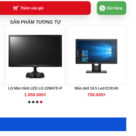
Thêm vào giỏ
Đặt hàng
SẢN PHẨM TƯƠNG TỰ
D-P
Màn dell 18.5 Led E1914h
Màn hình 20 Dell E2016
750.000₫
850.000₫