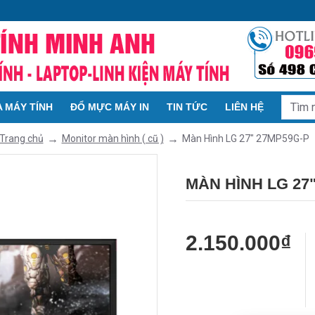
 MÁY TÍNH
ĐỔ MỰC MÁY IN
TIN TỨC
LIÊN HỆ
Monitor màn hình ( cũ )
Màn Hình LG 27" 27MP59G-P
Trang chủ
MÀN HÌNH LG 27
2.150.000₫