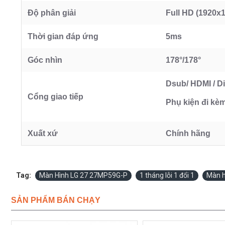
Độ phân giải
Full HD (1920x
Thời gian đáp ứng
5ms
Góc nhìn
178°/178°
Dsub/ HDMI / Di
Cổng giao tiếp
Phụ kiện đi kè
Xuất xứ
Chính hãng
Tag:
Màn Hình LG 27 27MP59G-P
1 tháng lỗi 1 đổi 1
Màn h
SẢN PHẨM BÁN CHẠY