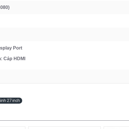
1080)
splay Port
m: Cáp HDMI
ình 27 inch