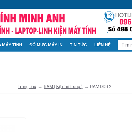
 MÁY TÍNH
ĐỔ MỰC MÁY IN
TIN TỨC
LIÊN HỆ
RAM ( Bộ nhớ trong )
RAM DDR 2
Trang chủ