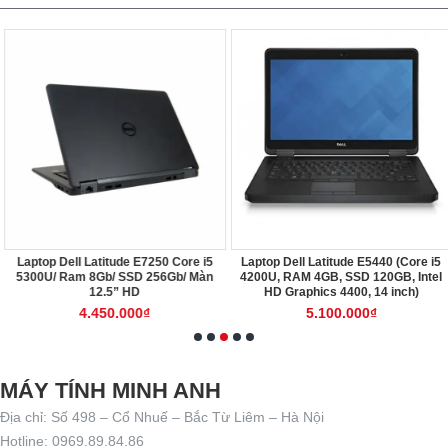
Laptop Dell Latitude E7250 Core i5
Laptop Dell Latitude E5440 (Core i5
5300U/ Ram 8Gb/ SSD 256Gb/ Màn
4200U, RAM 4GB, SSD 120GB, Intel
12.5” HD
HD Graphics 4400, 14 inch)
4.450.000₫
5.100.000₫
MÁY TÍNH MINH ANH
Địa chỉ: Số 498 – Cổ Nhuế – Bắc Từ Liêm – Hà Nội
Hotline: 0969.89.84.86