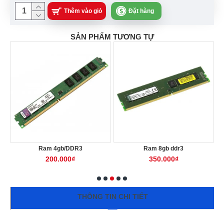
Thêm vào giỏ
Đặt hàng
SẢN PHẨM TƯƠNG TỰ
Ram 4gb/DDR3
Ram 8gb ddr3
200.000₫
350.000₫
THÔNG TIN CHI TIẾT