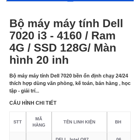
Bộ máy máy tính Dell
7020 i3 - 4160 / Ram
4G / SSD 128G/ Màn
hình 20 inh
Bộ máy máy tính Dell 7020 bền ổn định chạy 24/24
thích hợp dùng văn phòng, kế toán, bán hàng , học
tập - giải trí...
CẤU HÌNH CHI TIẾT
MÃ
STT
TÊN LINH KIỆN
BH
HÀNG
DELL Intel Q87
06