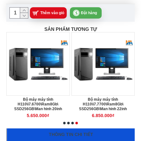
Thêm vào giỏ
Đặt hàng
SẢN PHẨM TƯƠNG TỰ
Bộ máy máy tính
Bộ máy máy tính
B
H110\i7.6700\Ram8Gb\
H110\i7.7700\Ram8Gb\
SSD256GB\Man hinh 20inh
SSD256GB\Man hinh 22inh
5.650.000₫
6.850.000₫
THÔNG TIN CHI TIẾT