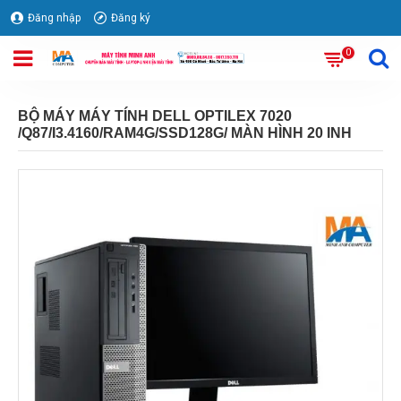
Đăng nhập
Đăng ký
0
BỘ MÁY MÁY TÍNH DELL OPTILEX 7020
/Q87/I3.4160/RAM4G/SSD128G/ MÀN HÌNH 20 INH