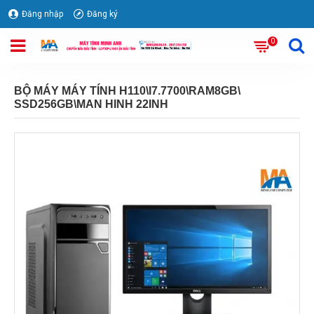
Đăng nhập
Đăng ký
0
BỘ MÁY MÁY TÍNH H110\I7.7700\RAM8GB\
SSD256GB\MAN HINH 22INH