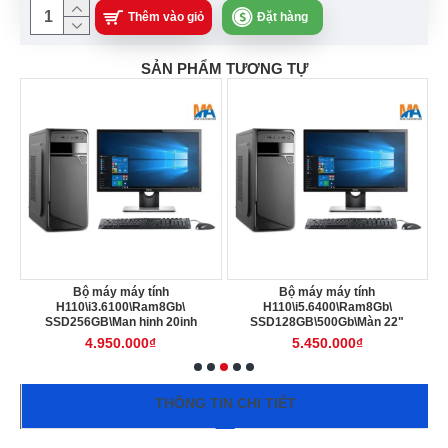
Thêm vào giỏ
Đặt hàng
SẢN PHẨM TƯƠNG TỰ
20
Bộ máy máy tính
Bộ máy máy tính
/
H110\i3.6100\Ram8Gb\
H110\i5.6400\Ram8Gb\
SSD256GB\Man hinh 20inh
SSD128GB\500Gb\Màn 22"
4.950.000₫
5.450.000₫
THÔNG TIN CHI TIẾT