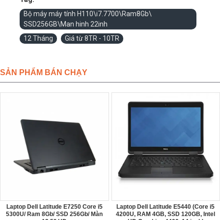
Bộ máy máy tính H110\i7.7700\Ram8Gb\
SSD256GB\Man hinh 22inh
12 Tháng
Giá từ 8TR - 10TR
SẢN PHẨM BÁN CHẠY
Laptop Dell Latitude E7250 Core i5
Laptop Dell Latitude E5440 (Core i5
5300U/ Ram 8Gb/ SSD 256Gb/ Màn
4200U, RAM 4GB, SSD 120GB, Intel