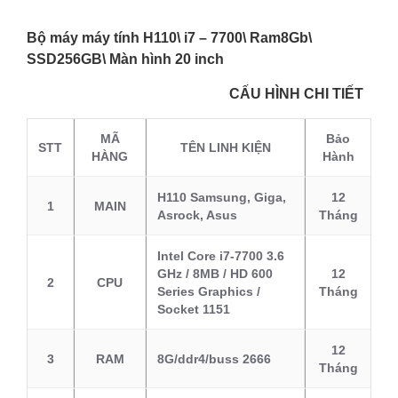
Bộ máy máy tính H110\ i7 – 7700\ Ram8Gb\
SSD256GB\ Màn hình 20 inch
CẤU HÌNH CHI TIẾT
MÃ
Bảo
STT
TÊN LINH KIỆN
HÀNG
Hành
H110 Samsung, Giga,
12
1
MAIN
Asrock, Asus
Tháng
Intel Core i7-7700 3.6
GHz / 8MB / HD 600
12
2
CPU
Series Graphics /
Tháng
Socket 1151
12
3
RAM
8G/ddr4/buss 2666
Tháng