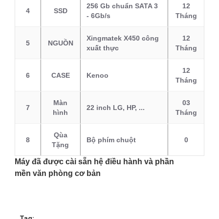
256 Gb chuẩn SATA 3
12
4
SSD
- 6Gb/s
Tháng
Xingmatek X450 công
12
5
NGUỒN
xuất thực
Tháng
12
6
CASE
Kenoo
Tháng
Màn
03
7
22 inch LG, HP, ...
hình
Tháng
Qùa
8
Bộ phím chuột
0
Tặng
Máy đã được cài sẵn hệ điều hành và phần
mền văn phòng cơ bản
Tag: