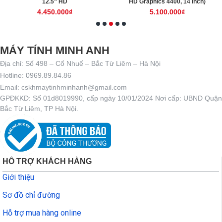
12.5” HD
HD Graphics 4400, 14 inch)
4.450.000₫
5.100.000₫
MÁY TÍNH MINH ANH
Địa chỉ: Số 498 – Cổ Nhuế – Bắc Từ Liêm – Hà Nội
Hotline: 0969.89.84.86
Email: cskhmaytinhminhanh@gmail.com
GPĐKKD: Số 01d8019990, cấp ngày 10/01/2024 Nơi cấp: UBND Quận
Bắc Từ Liêm, TP Hà Nội.
HỖ TRỢ KHÁCH HÀNG
Giới thiệu
Sơ đồ chỉ đường
Hỗ trợ mua hàng online